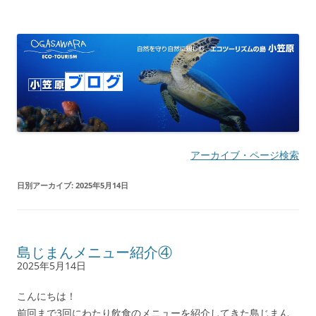
小笠原ブログ | 自然を守り自然に親し
自然を守り自然に親しむ エコツーリズムの島
む エコツーリズムの島
アーカイブ・ページ検索
日別アーカイブ:
2025年5月14日
島じまんメニュー紹介④
2025年5月14日
こんにちは！
前回まで3回にわたり飲食のメニューを紹介してきた島じまん