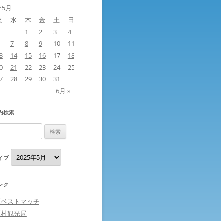
年5月
火
水
木
金
土
日
1
2
3
4
7
8
9
10
11
3
14
15
16
17
18
0
21
22
23
24
25
7
28
29
30
31
6月 »
内検索
ア
イブ
ー
カ
イ
ブ
ンク
原ベストマッチ
原村観光局