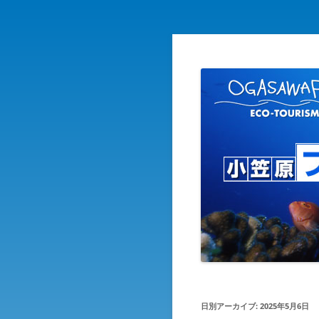
自然を守り自然に親しむ エ
小笠原ブログ
日別アーカイブ:
2025年5月6日