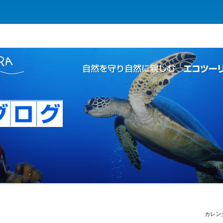
コツーリズムの島
 | 自然を守り自然に親しむ エコツー
カレン