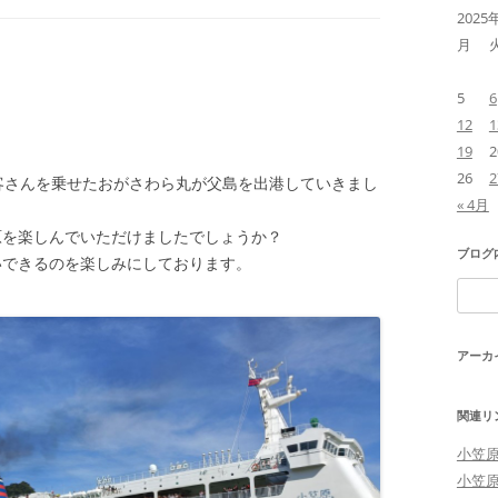
2025
月
5
6
12
1
19
2
26
2
客さんを乗せたおがさわら丸が父島を出港していきまし
« 4月
原を楽しんでいただけましたでしょうか？
ブログ
いできるのを楽しみにしております。
検
索:
アーカ
関連リ
小笠
小笠