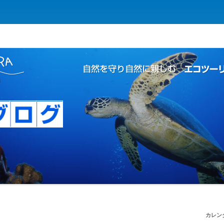
コツーリズムの島
 | 自然を守り自然に親しむ エコツー
カレン