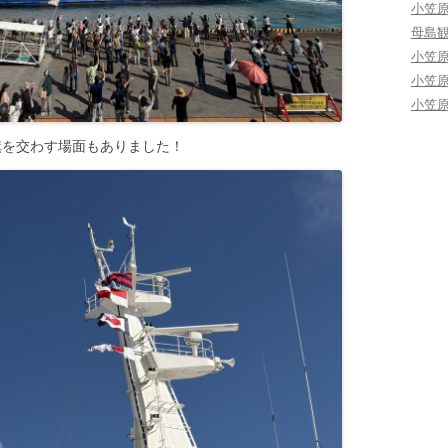
小笠
母島
小笠
小笠
小笠
旗を交わす場面もありました！