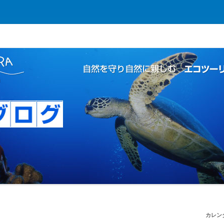
コツーリズムの島
 | 自然を守り自然に親しむ エコツー
カレン