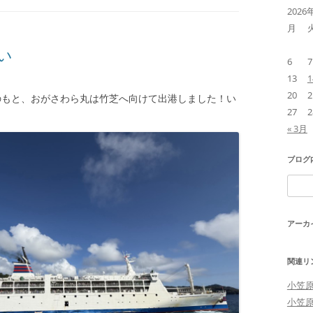
2026
月
い
6
7
13
1
20
2
のもと、おがさわら丸は竹芝へ向けて出港しました！い
27
2
« 3月
ブログ
検
索:
アーカ
関連リ
小笠
小笠