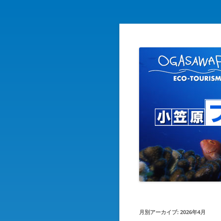
自然を守り自然に親しむ エ
小笠原ブログ
月別アーカイブ:
2026年4月