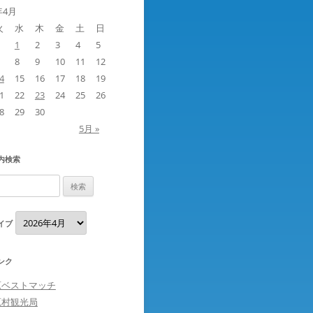
年4月
火
水
木
金
土
日
1
2
3
4
5
8
9
10
11
12
4
15
16
17
18
19
1
22
23
24
25
26
8
29
30
5月 »
内検索
ア
イブ
ー
カ
イ
ブ
ンク
原ベストマッチ
原村観光局