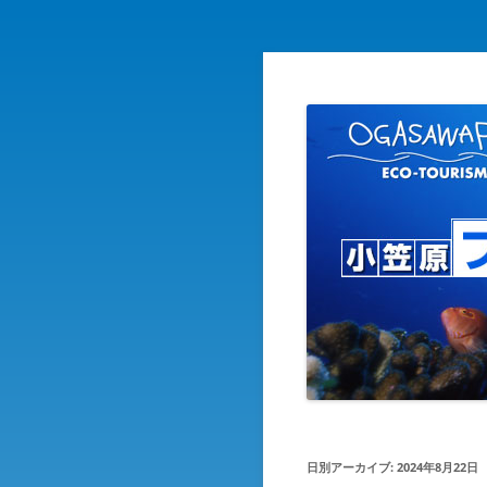
自然を守り自然に親しむ エ
小笠原ブログ
日別アーカイブ:
2024年8月22日