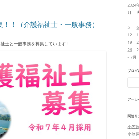
2024
月
集！！（介護福祉士・一般事務）
5
6
12
1
19
2
福祉士と一般事務を募集しています！
26
2
« 7月
ブログ
検
索:
アーカ
関連リ
小笠
小笠