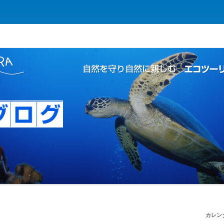
コツーリズムの島
 | 自然を守り自然に親しむ エコツー
カレン