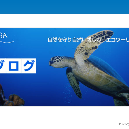
コツーリズムの島
 | 自然を守り自然に親しむ エコツー
カレン