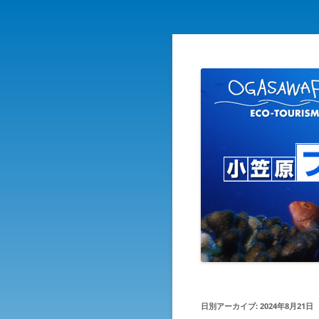
自然を守り自然に親しむ エ
小笠原ブログ
日別アーカイブ:
2024年8月21日