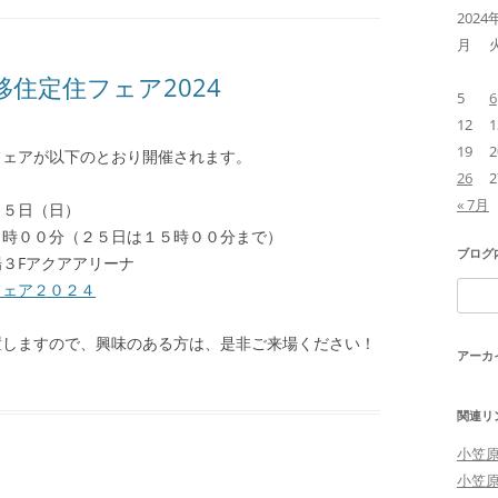
2024
月
住定住フェア2024
5
6
12
1
19
2
フェアが以下のとおり開催されます。
26
2
« 7月
２５日（日）
７時００分（２５日は１５時００分まで）
ブログ
３Fアクアアリーナ
フェア２０２４
検
索:
置しますので、興味のある方は、是非ご来場ください！
アーカ
関連リ
小笠
小笠