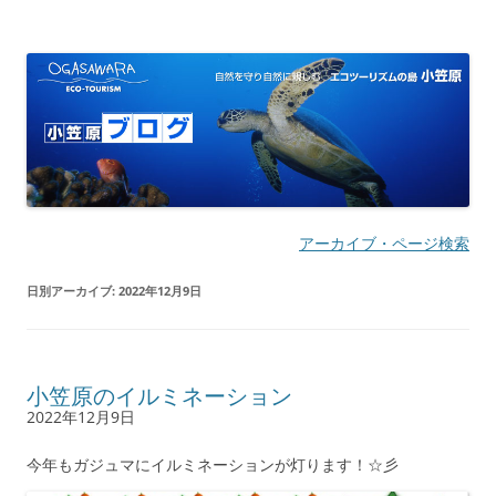
小笠原ブログ | 自然を守り自然に親し
自然を守り自然に親しむ エコツーリズムの島
む エコツーリズムの島
アーカイブ・ページ検索
日別アーカイブ:
2022年12月9日
小笠原のイルミネーション
2022年12月9日
今年もガジュマにイルミネーションが灯ります！☆彡