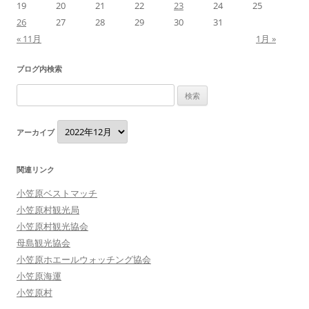
19
20
21
22
23
24
25
26
27
28
29
30
31
« 11月
1月 »
ブログ内検索
検
索:
ア
アーカイブ
ー
カ
イ
ブ
関連リンク
小笠原ベストマッチ
小笠原村観光局
小笠原村観光協会
母島観光協会
小笠原ホエールウォッチング協会
小笠原海運
小笠原村