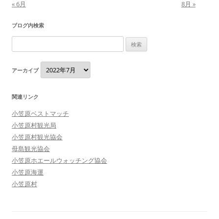
« 6月
8月 »
ブログ内検索
検
索:
ア
アーカイブ
ー
カ
イ
ブ
関連リンク
小笠原ベストマッチ
小笠原村観光局
小笠原村観光協会
母島観光協会
小笠原ホエールウォッチング協会
小笠原海運
小笠原村