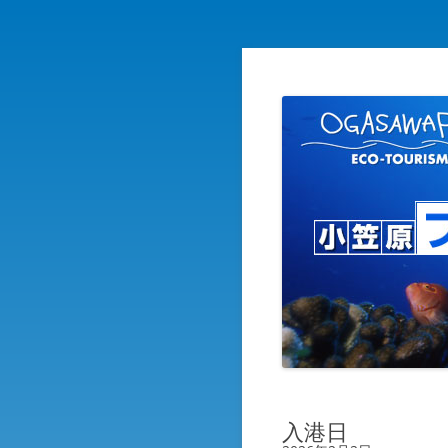
自然を守り自然に親しむ エ
小笠原ブログ
入港日