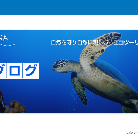
コツーリズムの島
 | 自然を守り自然に親しむ エコツー
カレン