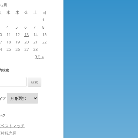
年2月
火
水
木
金
土
日
1
4
5
6
7
8
0
11
12
13
14
15
7
18
19
20
21
22
4
25
26
27
28
3月 »
内検索
ア
イブ
ー
カ
イ
ブ
ンク
原ベストマッチ
原村観光局