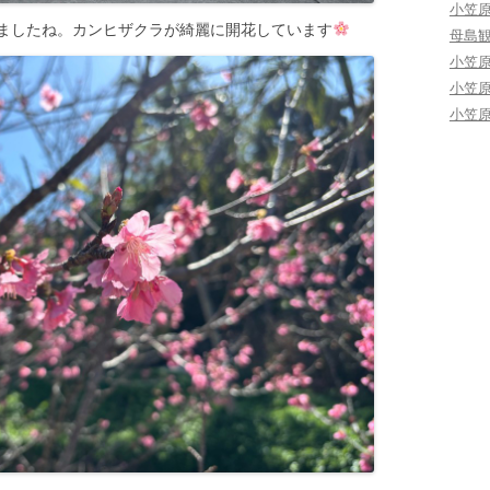
小笠
ましたね。カンヒザクラが綺麗に開花しています
母島
小笠
小笠
小笠