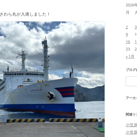
2026
月
がさわら丸が入港しました！
2
3
9
1
16
1
23
2
« 1月
ブログ
検
索:
アーカ
関連リ
小笠
小笠