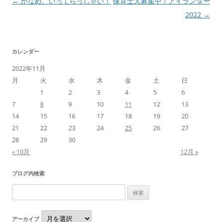
投
←
かなめ、いってらっしゃい！
保育士大募集中！アイランダー
稿
2022
→
ナ
ビ
カレンダー
ゲ
2022年11月
ー
月
火
水
木
金
土
日
シ
1
2
3
4
5
6
ョ
7
8
9
10
11
12
13
ン
14
15
16
17
18
19
20
21
22
23
24
25
26
27
28
29
30
« 10月
12月 »
ブログ内検索
検
索:
ア
アーカイブ
ー