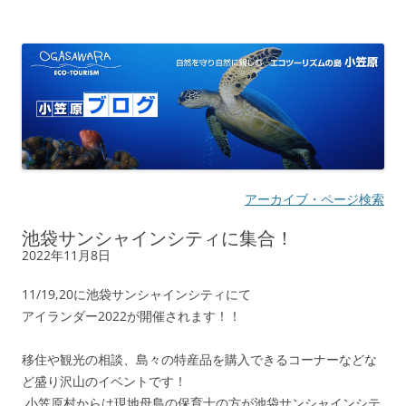
小笠原ブログ | 自然を守り自然に親し
自然を守り自然に親しむ エコツーリズムの島
む エコツーリズムの島
アーカイブ・ページ検索
池袋サンシャインシティに集合！
2022年11月8日
11/19,20に池袋サンシャインシティにて
アイランダー2022が開催されます！！
移住や観光の相談、島々の特産品を購入できるコーナーなどな
ど盛り沢山のイベントです！
小笠原村からは現地母島の保育士の方が池袋サンシャインシテ