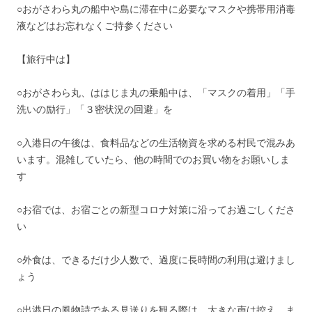
○おがさわら丸の船中や島に滞在中に必要なマスクや携帯用消毒
液などはお忘れなくご持参ください
【旅行中は】
○おがさわら丸、ははじま丸の乗船中は、「マスクの着用」「手
洗いの励行」「３密状況の回避」を
○入港日の午後は、食料品などの生活物資を求める村民で混みあ
います。混雑していたら、他の時間でのお買い物をお願いしま
す
○お宿では、お宿ごとの新型コロナ対策に沿ってお過ごしくださ
い
○外食は、できるだけ少人数で、過度に長時間の利用は避けまし
ょう
○出港日の風物詩である見送りを観る際は、大きな声は控え、ま