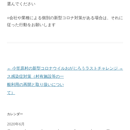
選んでください
○会社や業種による個別の新型コロナ対策がある場合は、それに
従った行動をお願いします
投
←
小笠原村の新型コロナウイル
おがじろうラストチャレンジ
→
稿
ス感染症対策（村有施設等の一
ナ
般利用の再開と取り扱いについ
ビ
て）
ゲ
ー
カレンダー
シ
2020年6月
ョ