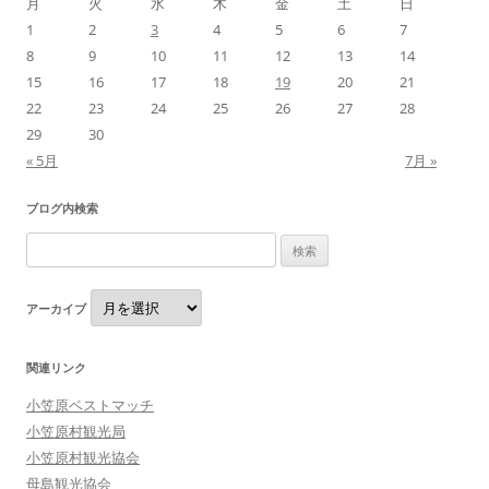
月
火
水
木
金
土
日
ン
1
2
3
4
5
6
7
8
9
10
11
12
13
14
15
16
17
18
19
20
21
22
23
24
25
26
27
28
29
30
« 5月
7月 »
ブログ内検索
検
索:
ア
アーカイブ
ー
カ
イ
ブ
関連リンク
小笠原ベストマッチ
小笠原村観光局
小笠原村観光協会
母島観光協会