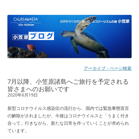
小笠原ブログ | 自然を守り自然に親し
自然を守り自然に親しむ エコツーリズムの島
む エコツーリズムの島
アーカイブ・ページ検索
7月以降、小笠原諸島へご旅行を予定される
皆さまへのお願いです
2020年6月19日
新型コロナウイルス感染症の流行から、国内では緊急事態宣言
の解除がされましたが、今後はコロナウイルスと「うまく付き
合って」行きながら、新たな日常を作っていくことが求められ
ています。