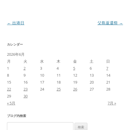
投
←
出港日
父島返還祭
→
稿
ナ
カレンダー
ビ
2026年6月
ゲ
月
火
水
木
金
土
日
ー
1
2
3
4
5
6
7
シ
8
9
10
11
12
13
14
ョ
15
16
17
18
19
20
21
ン
22
23
24
25
26
27
28
29
30
« 5月
7月 »
ブログ内検索
検