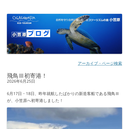
小笠原ブログ | 自然を守り自然に親し
自然を守り自然に親しむ エコツーリズムの島
む エコツーリズムの島
アーカイブ・ページ検索
飛鳥Ⅲ初寄港！
2026年6月25日
6月17日・18日、昨年就航したばかりの新造客船である飛鳥Ⅲ
が、小笠原へ初寄港しました！