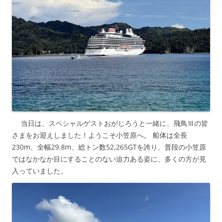
当日は、スペシャルゲストおがじろうと一緒に、飛鳥Ⅲの皆
さまをお迎えしました！ようこそ小笠原へ。 船体は全長
230m、全幅29.8m、総トン数52,265GTを誇り、普段の小笠原
ではなかなか目にすることのない迫力ある姿に、多くの方が見
入っていました。